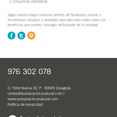
Columna vertebral
Sigue nuestro blog o nuestros perfiles de facebook y twitter, y
encontrarás consejos y utilidades para descubrir todos todos los
beneficios que puedes conseguir disfrutando de tu vitalidad
Facebook
Twitter
Blog
976 302 078
C/ Torre Nueva 32, 1º · 50003 Zaragoza
centro@quiropracticanatural.com
|
www.quiropracticanatural.com
Política de privacidad