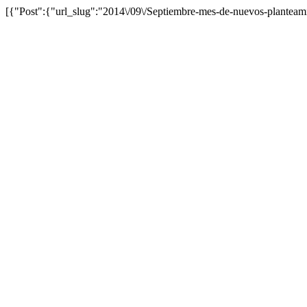
[{"Post":{"url_slug":"2014\/09\/Septiembre-mes-de-nuevos-planteami