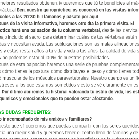
mejores resultados obtienen, ¡y queremos que tú te beneficies al má
práctica!
Ben, nuestro quiropráctico, os conocerá en las visitas info
coles a las 20:30 h. Llámanos y pásate por aquí.
ués de la visita informativa, haremos otro día la primera visita. El
ctico hará una palpación de tu columna vertebral,
desde las cervica
ajo incluido el sacro, para determinar cuáles de tus vértebras están
as y necesitan ayuda. Las subluxaciones son las malas alineaciones
s y estas restan años a tu vida y vida a tus años. La calidad de vida 
 no podemos estar al 100% de nuestras posibilidades.
ués de esta palpación haremos una serie de pruebas complementar
cómo tienes la postura, cómo distribuyes el peso y cómo tienes tod
d muscular de los músculos paravertebrales. Nuestro cuerpo es un fiel
estreses a los que estamos sometidos y esto se vé claramente en es
.
Por último abriremos tu historial valorando tu estilo de vida, los es
 químicos y emocionales que te pueden estar afectando.
S DUDAS FRECUENTES:
 ir acompañado de mis amigos y familiares?
uesto que sí, queremos que puedas compartir con tus seres queridos
ia una mejor salud y queremos tener el centro lleno de familias y de 