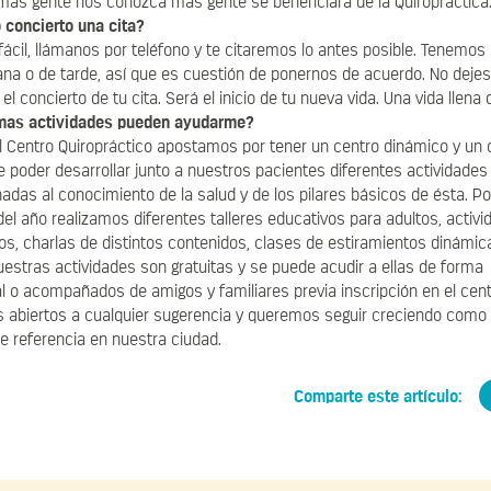
más gente nos conozca más gente se beneficiará de la Quiropráctica
concierto una cita?
ácil, llámanos por teléfono y te citaremos lo antes posible. Tenemos 
a o de tarde, así que es cuestión de ponernos de acuerdo. No dejes
l concierto de tu cita. Será el inicio de tu nueva vida. Una vida llena 
mas actividades pueden ayudarme?
 Centro Quiropráctico apostamos por tener un centro dinámico y un 
e poder desarrollar junto a nuestros pacientes diferentes actividades
das al conocimiento de la salud y de los pilares básicos de ésta. Po
 del año realizamos diferentes talleres educativos para adultos, activ
os, charlas de distintos contenidos, clases de estiramientos dinámic
estras actividades son gratuitas y se puede acudir a ellas de forma
al o acompañados de amigos y familiares previa inscripción en el cent
 abiertos a cualquier sugerencia y queremos seguir creciendo como
e referencia en nuestra ciudad.
Comparte este artículo: