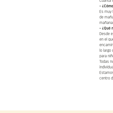
Cuanta 
¿Cómo 
Es muy f
de mañan
mañana e
¿Qué 
Desde el
en el qu
encamina
lo largo
para niñ
Todas nu
individu
Estamos
centro d