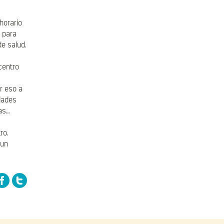
.
horario
 para
de salud.
centro
r eso a
idades
as…
ro.
 un