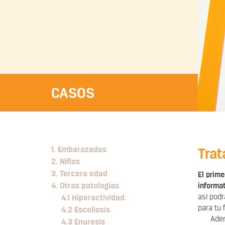
CASOS
1. Embarazadas
Tra
2. Niños
3. Tercera edad
El prim
4. Otras patologías
informat
así podr
4.1 Hiperactividad
para tu 
4.2 Escoliosis
Adem
4.3 Enuresis