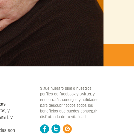
Sigue nuestro blog o nuestros
perfiles de facebook y twitter, y
encontrarás consejos y utilidades
tas
para descubrir todos todos los
os, y
beneficios que puedes conseguir
disfrutando de tu vitalidad
ra tí y
Facebook
Twitter
Blog
das son