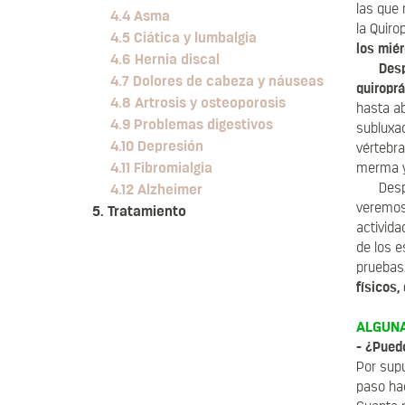
las que 
4.4 Asma
la Quiro
4.5 Ciática y lumbalgia
los miér
4.6 Hernia discal
Desp
4.7 Dolores de cabeza y náuseas
quiroprá
4.8 Artrosis y osteoporosis
hasta ab
4.9 Problemas digestivos
subluxad
4.10 Depresión
vértebra
4.11 Fibromialgia
merma y
Desp
4.12 Alzheimer
veremos 
5. Tratamiento
activida
de los 
pruebas
físicos,
ALGUNA
¿Puedo
Por sup
paso hac