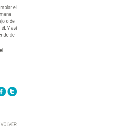
mbiar el
semana
jo o de
l. Y así
ende de
el
VOLVER