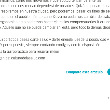
rmamos, cómo nos movamos y qué actitud tengamos ante las
tancias que nos rodean dependerá de nosotros. Quizá no podamos ca
e respiramos en nuestra ciudad, pero podremos pasar los fines de 
rque o en el pueblo más cercano. Quizá no podamos cambiar de traba
rgonómico pero podremos hacer ejercicios compensatorios fuera de é
. Aquello que no se pueda cambiar ahí está, pero todo lo demás dep
uiropráctica desea darte salud y darte energía. Desde la positividad y 
Y por supuesto, siempre contando contigo y con tu disposición.
iza la quiropráctica para respirar mejor.
en de: culturadelasalud.com
Comparte este artículo: