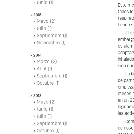
Junio (1)
Este mes
todos l
2015
respirat
Mayo (2)
tienen s
Julio (1)
El r
Septiembre (1)
embargo,
Noviembre (1)
es alarm
adaptars
2014
inhalado
Marzo (2)
sino nue
Abril (1)
La Q
Septiembre (1)
de parti
Octubre (1)
empieza
meses de
2013
en un 2
Mayo (2)
logicame
Junio (1)
las acti
Julio (1)
Como
Septiembre (1)
de noso
Octubre (1)