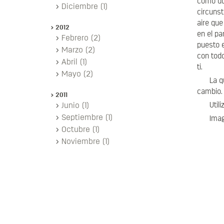
cómo du
Diciembre (1)
circuns
aire qu
2012
en el pa
Febrero (2)
puesto e
Marzo (2)
con todo
Abril (1)
ti.
Mayo (2)
La q
cambio. 
2011
Junio (1)
Util
Septiembre (1)
Imag
Octubre (1)
Noviembre (1)