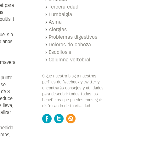
et para
Tercera edad
as
Lumbalgia
itis..)
Asma
Alergias
ue, sin
Problemas digestivos
os años
Dolores de cabeza
Escoliosis
Columna vertebral
rimavera
Sigue nuestro blog o nuestros
 punto
perfiles de facebook y twitter, y
 se
encontrarás consejos y utilidades
 de 3
para descubrir todos todos los
 reduce
beneficios que puedes conseguir
lleva,
disfrutando de tu vitalidad
alizar
Facebook
Twitter
Blog
medida
emos,