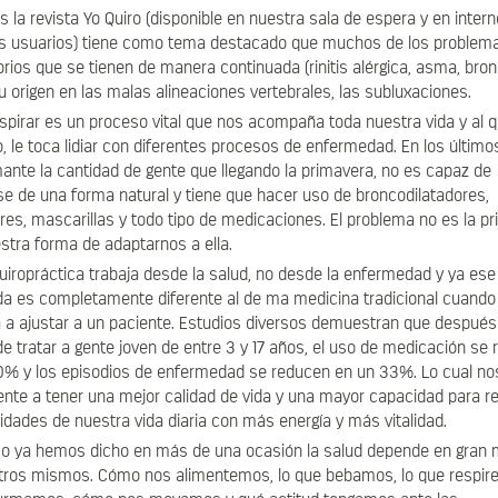
 la revista Yo Quiro (disponible en nuestra sala de espera y en intern
os usuarios) tiene como tema destacado que muchos de los problem
orios que se tienen de manera continuada (rinitis alérgica, asma, bronqu
u origen en las malas alineaciones vertebrales, las subluxaciones.
espirar es un proceso vital que nos acompaña toda nuestra vida y al q
 le toca lidiar con diferentes procesos de enfermedad. En los últim
ante la cantidad de gente que llegando la primavera, no es capaz de
e de una forma natural y tiene que hacer uso de broncodilatadores,
res, mascarillas y todo tipo de medicaciones. El problema no es la p
stra forma de adaptarnos a ella.
uiropráctica trabaja desde la salud, no desde la enfermedad y ya ese
da es completamente diferente al de ma medicina tradicional cuando
 a ajustar a un paciente. Estudios diversos demuestran que después
 tratar a gente joven de entre 3 y 17 años, el uso de medicación se
0% y los episodios de enfermedad se reducen en un 33%. Lo cual nos 
nte a tener una mejor calidad de vida y una mayor capacidad para re
vidades de nuestra vida diaria con más energía y más vitalidad.
 ya hemos dicho en más de una ocasión la salud depende en gran 
tros mismos. Cómo nos alimentemos, lo que bebamos, lo que respir